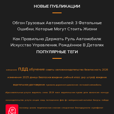
НОВЫЕ ПУБЛИКАЦИИ
Обгон Грузовых Автомобилей: 3 Фатальные
Ошибки, Которые Могут Стоить Жизни
Как Правильно Держать Руль Автомобиля:
Искусство Управления, Рождённое В Деталях
ПОПУЛЯРНЫЕ ТЕГИ
пдд
обучение
советы
автозаконодательство
безопасность
2026
автошкола
изменения
2025
донецк
безопасное вождение
учебный класс
днр
штраф
вождение
водительское удостоверение
правила дорожного движения
легковой автомобиль
образовательные услуги
водитель
зима
2024
коап
водительские права
дети
вакансия
конкурс
законодательство
услуги
акция
юид
госпошлина
фото
фз
материнский капитал
бонусы
победа
знаки
госномер
школа
теоретические знания
спецсигнал
благодарности
сертификат