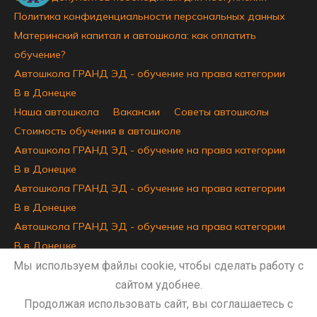
Политика конфиденциальности персональных данных
Материнский капитал и автошкола: как оплатить
обучение?
Автошкола ГРАНД ЭД - обучение на права категории
B в Донецке
Наша автошкола
Вакансии
Советы автошколы
Стоимость обучения в автошколе
Автошкола ГРАНД ЭД - обучение на права категории
B в Донецке
Автошкола ГРАНД ЭД - обучение на права категории
B в Донецке
Автошкола ГРАНД ЭД - обучение на права категории
B в Донецке
Автошкола ГРАНД ЭД - обучение на права категории
Мы используем файлы cookie, чтобы сделать работу с
B в Донецке
сайтом удобнее.
Сведения об образовательной организации
Продолжая использовать сайт, вы соглашаетесь с