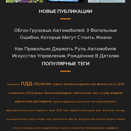
НОВЫЕ ПУБЛИКАЦИИ
Обгон Грузовых Автомобилей: 3 Фатальные
Ошибки, Которые Могут Стоить Жизни
Как Правильно Держать Руль Автомобиля:
Искусство Управления, Рождённое В Деталях
ПОПУЛЯРНЫЕ ТЕГИ
пдд
обучение
советы
автозаконодательство
безопасность
2026
автошкола
изменения
2025
донецк
безопасное вождение
учебный класс
днр
штраф
вождение
водительское удостоверение
правила дорожного движения
легковой автомобиль
образовательные услуги
водитель
зима
2024
коап
водительские права
дети
вакансия
конкурс
законодательство
услуги
акция
юид
госпошлина
фото
фз
материнский капитал
бонусы
победа
знаки
госномер
школа
теоретические знания
спецсигнал
благодарности
сертификат