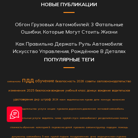
НОВЫЕ ПУБЛИКАЦИИ
Обгон Грузовых Автомобилей: 3 Фатальные
Ошибки, Которые Могут Стоить Жизни
Как Правильно Держать Руль Автомобиля:
Искусство Управления, Рождённое В Деталях
ПОПУЛЯРНЫЕ ТЕГИ
пдд
обучение
безопасность
2026
советы
автозаконодательство
автошкола
изменения
2025
безопасное вождение
учебный класс
донецк
вождение
водительское
удостоверение
днр
штраф
2024
коап
водительские права
дети
конкурс
вакансия
законодательство
услуги
акция
правила дорожного движения
легковой автомобиль
образовательные услуги
водитель
зима
крутой спуск
автомобилист
разделительная полоса
стоимость обучения
категория b
перевозка детей
правила
автоинструктор
подарок
помощь
документы
автомобиль
9 мая
крутой подъем
поздравления
цена
медицинская справка