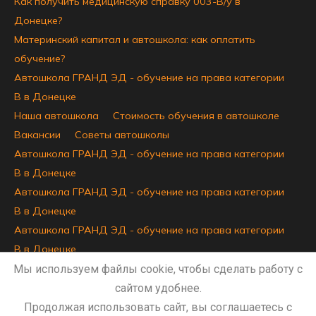
Как получить медицинскую справку 003-В/у в
Донецке?
Материнский капитал и автошкола: как оплатить
обучение?
Автошкола ГРАНД ЭД - обучение на права категории
B в Донецке
Наша автошкола
Стоимость обучения в автошколе
Вакансии
Советы автошколы
Автошкола ГРАНД ЭД - обучение на права категории
B в Донецке
Автошкола ГРАНД ЭД - обучение на права категории
B в Донецке
Автошкола ГРАНД ЭД - обучение на права категории
B в Донецке
Автошкола ГРАНД ЭД - обучение на права категории
Мы используем файлы cookie, чтобы сделать работу с
B в Донецке
сайтом удобнее.
Сведения об образовательной организации
Продолжая использовать сайт, вы соглашаетесь с