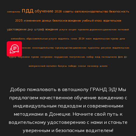
пдд
обучение
2026
советы
автозаконодательство
безопасность
автошкола
2025
изменения
донецк
безопасное вождение
учебный класс
водительское
удостоверение
днр
штраф
вождение
услуги
акция
правила дорожного движения
легковой
автомобиль
образовательные услуги
водитель
зима
2024
коап
водительские права
дети
конкурс
вакансия
законодательство
преимущество движения
курсанты
рисунок
водительские
курсы
парковка
права
заправка
нарушение
поступление
набор
юид
госпошлина
фото
фз
материнский капитал
бонусы
победа
знаки
госномер
школа
Добро пожаловать в автошколу ГРАНД ЭД! Мы
предлагаем качественное обучение вождению с
индивидуальным подходом и современными
методиками в Донецке. Начните свой путь к
водительскому удостоверению с нами и станьте
уверенным и безопасным водителем!