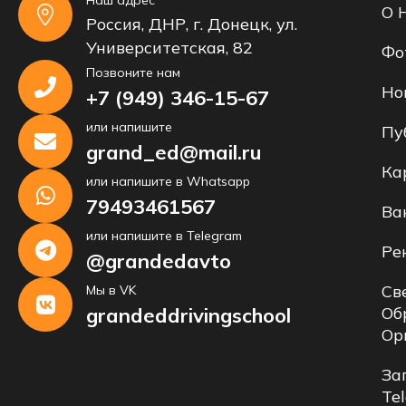
О 
Россия, ДНР, г. Донецк, ул.
Университетская, 82
Фо
Позвоните нам
Но
+7 (949) 346-15-67
или напишите
Пу
grand_ed@mail.ru
Ка
или напишите в Whatsapp
79493461567
Ва
или напишите в Telegram
Ре
@grandedavto
Св
Мы в VK
grandeddrivingschool
Об
Ор
За
Te