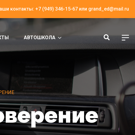
аши контакты:
+7 (949) 346-15-67
или
grand_ed@mail.ru
КТЫ
АВТОШКОЛА
РЕНИЕ
оверение