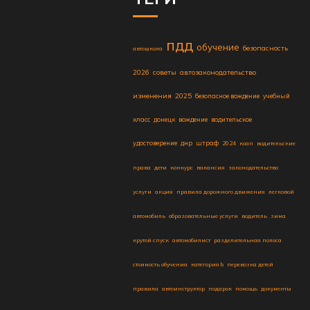
пдд
обучение
безопасность
автошкола
2026
советы
автозаконодательство
изменения
2025
безопасное вождение
учебный
класс
донецк
вождение
водительское
удостоверение
днр
штраф
2024
коап
водительские
права
дети
конкурс
вакансия
законодательство
услуги
акция
правила дорожного движения
легковой
автомобиль
образовательные услуги
водитель
зима
крутой спуск
автомобилист
разделительная полоса
стоимость обучения
категория b
перевозка детей
правила
автоинструктор
подарок
помощь
документы