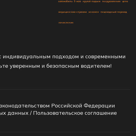
автомобиль
9 мая
крутой подъем
поздравления
цена
медицинская справка
экзамен
пешеходный переход
зачисление
 с индивидуальным подходом и современными
ньте уверенным и безопасным водителем!
законодательством Российской Федерации
ных данных
/
Пользовательское соглашение