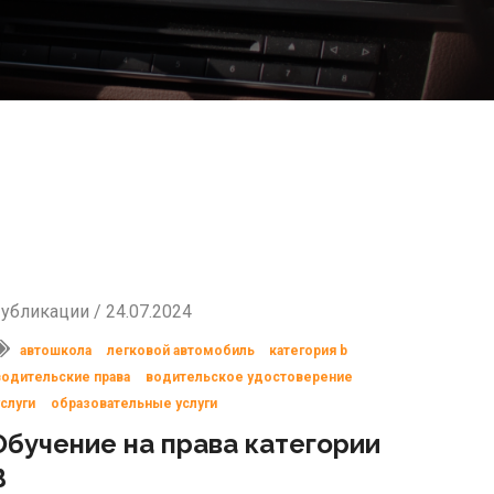
убликации / 24.07.2024
автошкола
легковой автомобиль
категория b
водительские права
водительское удостоверение
услуги
образовательные услуги
Обучение на права категории
B