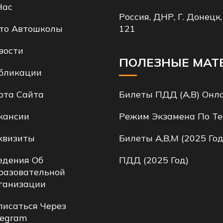
Нас
Россия, ДНР, Г. Донецк,
то Автошколы
121
вости
ПОЛЕЗНЫЕ МАТ
бликации
рта Сайта
Билеты ПДД (A,B) Онл
кансии
Режим Экзамена По Те
квизиты
Билеты A,B,M (2025 Год
едения Об
ПДД (2025 Год)
разовательной
ганизации
писаться Через
legram