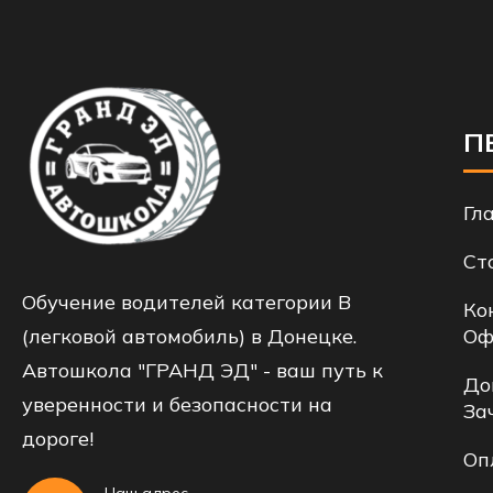
П
Гл
Ст
Обучение водителей категории B
Ко
(легковой автомобиль) в Донецке.
Оф
Автошкола "ГРАНД ЭД" - ваш путь к
До
уверенности и безопасности на
За
дороге!
Оп
Наш адрес