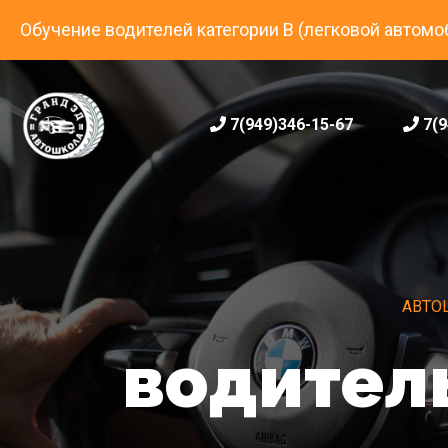
Обучение водителей категории B (легковой автомо
7(949)346-15-67
7(9
АВТО
водител