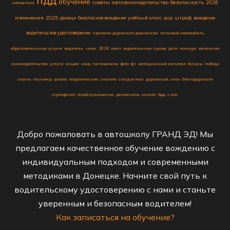
обучение
советы
автозаконодательство
безопасность
2026
автошкола
изменения
2025
донецк
безопасное вождение
учебный класс
днр
штраф
вождение
водительское удостоверение
правила дорожного движения
легковой автомобиль
образовательные услуги
водитель
зима
2024
коап
водительские права
дети
конкурс
вакансия
законодательство
услуги
акция
юид
госпошлина
фото
фз
материнский капитал
бонусы
победа
знаки
госномер
школа
теоретические знания
спецсигнал
дорожный знак
благодарности
сертификат
техобслуживание
реквизиты
оплата
бдд
о нас
Добро пожаловать в автошколу ГРАНД ЭД! Мы
предлагаем качественное обучение вождению с
индивидуальным подходом и современными
методиками в Донецке. Начните свой путь к
водительскому удостоверению с нами и станьте
уверенным и безопасным водителем!
Как записаться на обучение?