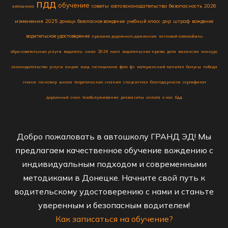
пдд
обучение
советы
автозаконодательство
безопасность
2026
автошкола
изменения
2025
донецк
безопасное вождение
учебный класс
днр
штраф
вождение
водительское удостоверение
правила дорожного движения
легковой автомобиль
образовательные услуги
водитель
зима
2024
коап
водительские права
дети
вакансия
конкурс
законодательство
услуги
акция
юид
госпошлина
фото
фз
материнский капитал
бонусы
победа
знаки
госномер
школа
теоретические знания
спецсигнал
благодарности
сертификат
дорожный знак
техобслуживание
реквизиты
оплата
о нас
бдд
Добро пожаловать в автошколу ГРАНД ЭД! Мы
предлагаем качественное обучение вождению с
индивидуальным подходом и современными
методиками в Донецке. Начните свой путь к
водительскому удостоверению с нами и станьте
уверенным и безопасным водителем!
Как записаться на обучение?