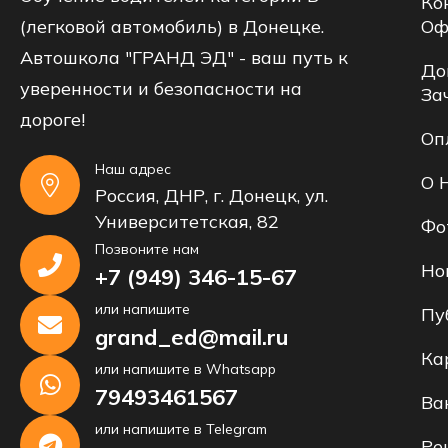
Ко
(легковой автомобиль) в Донецке.
Оф
Автошкола "ГРАНД ЭД" - ваш путь к
До
уверенности и безопасности на
За
дороге!
Оп
Наш адрес
О 
Россия, ДНР, г. Донецк, ул.
Университетская, 82
Фо
Позвоните нам
Но
+7 (949) 346-15-67
или напишите
Пу
grand_ed@mail.ru
Ка
или напишите в Whatsapp
79493461567
Ва
или напишите в Telegram
Ре