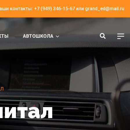
аши контакты:
+7 (949) 346-15-67
или
grand_ed@mail.ru
КТЫ
АВТОШКОЛА
АЛ
питал