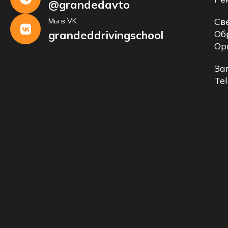
@grandedavto
Св
Мы в VK
grandeddrivingschool
Об
Ор
За
Te