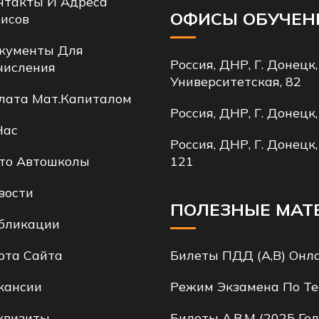
нтакты И Адреса
ОФИСЫ ОБУЧЕН
исов
кументы Для
Россия, ДНР, Г. Донецк,
числения
Университетская, 82
лата Мат.капиталом
Россия, ДНР, Г. Донецк,
Нас
Россия, ДНР, Г. Донецк,
то Автошколы
121
вости
ПОЛЕЗНЫЕ МАТ
бликации
рта Сайта
Билеты ПДД (A,B) Онл
кансии
Режим Экзамена По Те
квизиты
Билеты A,B,M (2025 Год