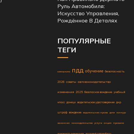
Руль Автомобиля:
Искусство Управления,
Рождённое В Деталях
ПОПУЛЯРНЫЕ
ТЕГИ
пдд
обучение
безопасность
автошкола
2026
советы
автозаконодательство
изменения
2025
безопасное вождение
учебный
класс
донецк
водительское удостоверение
днр
штраф
вождение
водительские права
дети
конкурс
вакансия
законодательство
услуги
акция
правила
дорожного движения
легковой автомобиль