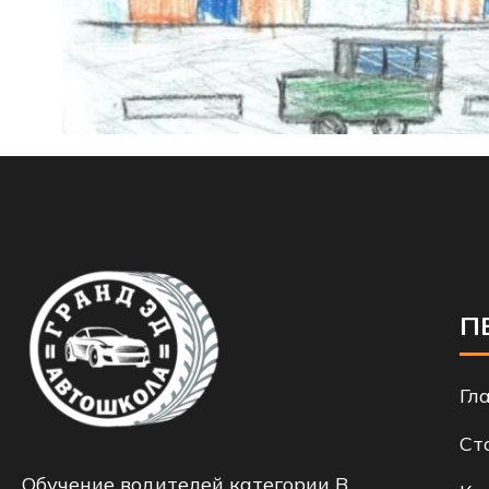
П
Гл
Ст
Обучение водителей категории B