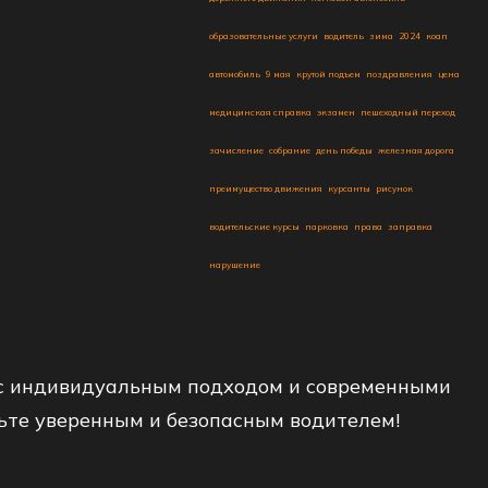
образовательные услуги
водитель
зима
2024
коап
автомобиль
9 мая
крутой подъем
поздравления
цена
медицинская справка
экзамен
пешеходный переход
зачисление
собрание
день победы
железная дорога
преимущество движения
курсанты
рисунок
водительские курсы
парковка
права
заправка
нарушение
 с индивидуальным подходом и современными
ньте уверенным и безопасным водителем!