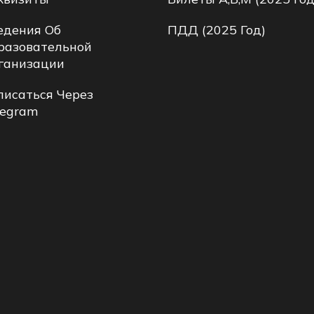
едения Об
ПДД (2025 Год)
разовательной
ганизации
писаться Через
legram