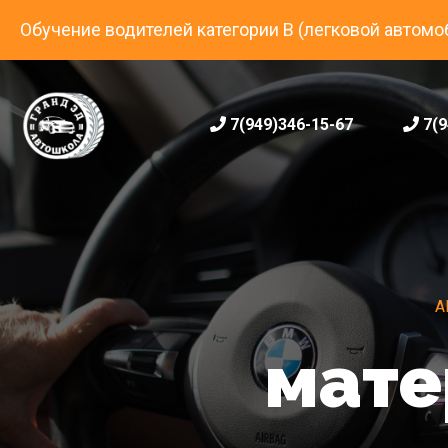
Обучение водителей категории B (легковой автомо
7(949)346-15-67
7(9
А
мате