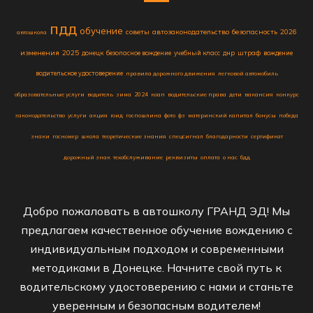
пдд
обучение
советы
автозаконодательство
безопасность
2026
автошкола
изменения
2025
донецк
безопасное вождение
учебный класс
днр
штраф
вождение
водительское удостоверение
правила дорожного движения
легковой автомобиль
образовательные услуги
водитель
зима
2024
коап
водительские права
дети
вакансия
конкурс
законодательство
услуги
акция
юид
госпошлина
фото
фз
материнский капитал
бонусы
победа
знаки
госномер
школа
теоретические знания
спецсигнал
благодарности
сертификат
дорожный знак
техобслуживание
реквизиты
оплата
о нас
бдд
Добро пожаловать в автошколу ГРАНД ЭД! Мы
предлагаем качественное обучение вождению с
индивидуальным подходом и современными
методиками в Донецке. Начните свой путь к
водительскому удостоверению с нами и станьте
уверенным и безопасным водителем!