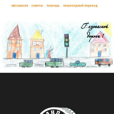
автошкола
советы
помощь
пешеходный переход