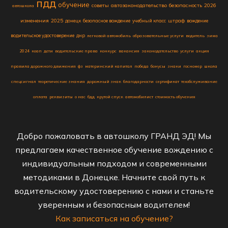
пдд
обучение
советы
автозаконодательство
безопасность
2026
автошкола
изменения
2025
донецк
безопасное вождение
учебный класс
штраф
вождение
водительское удостоверение
днр
легковой автомобиль
образовательные услуги
водитель
зима
2024
коап
дети
водительские права
конкурс
вакансия
законодательство
услуги
акция
правила дорожного движения
фз
материнский капитал
победа
бонусы
знаки
госномер
школа
спецсигнал
теоретические знания
дорожный знак
благодарности
сертификат
техобслуживание
оплата
реквизиты
о нас
бдд
крутой спуск
автомобилист
стоимость обучения
Добро пожаловать в автошколу ГРАНД ЭД! Мы
предлагаем качественное обучение вождению с
индивидуальным подходом и современными
методиками в Донецке. Начните свой путь к
водительскому удостоверению с нами и станьте
уверенным и безопасным водителем!
Как записаться на обучение?