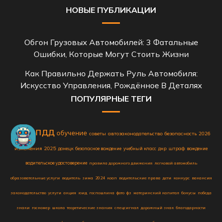
НОВЫЕ ПУБЛИКАЦИИ
Обгон Грузовых Автомобилей: 3 Фатальные
Ошибки, Которые Могут Стоить Жизни
Как Правильно Держать Руль Автомобиля:
Искусство Управления, Рождённое В Деталях
ПОПУЛЯРНЫЕ ТЕГИ
пдд
обучение
советы
автозаконодательство
безопасность
2026
автошкола
изменения
2025
донецк
безопасное вождение
учебный класс
днр
штраф
вождение
водительское удостоверение
правила дорожного движения
легковой автомобиль
образовательные услуги
водитель
зима
2024
коап
водительские права
дети
конкурс
вакансия
законодательство
услуги
акция
юид
госпошлина
фото
фз
материнский капитал
бонусы
победа
знаки
госномер
школа
теоретические знания
спецсигнал
дорожный знак
благодарности