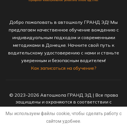
сертификат
техобслуживание
реквизиты
оплата
бдд
о нас
Добро пожаловать в автошколу ГРАНД ЭД! Мы
предлагаем качественное обучение вождению с
индивидуальным подходом и современными
методиками в Донецке. Начните свой путь к
водительскому удостоверению с нами и станьте
уверенным и безопасным водителем!
Как записаться на обучение?
© 2023-2026 Автошкола ГРАНД ЭД | Все права
защищены и охраняются в соответствии с
законодательством Российской Федерации
Мы используем файлы cookie, чтобы сделать работу с
Политика конфиденциальности персональных
сайтом удобнее.
данных
/
Согласие на обработку персональных