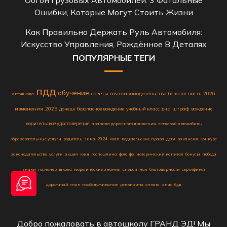
Ошибки, Которые Могут Стоить Жизни
Как Правильно Держать Руль Автомобиля:
Искусство Управления, Рождённое В Деталях
ПОПУЛЯРНЫЕ ТЕГИ
пдд
обучение
советы
автозаконодательство
безопасность
2026
автошкола
изменения
2025
донецк
безопасное вождение
учебный класс
днр
штраф
вождение
водительское удостоверение
правила дорожного движения
легковой автомобиль
образовательные услуги
водитель
зима
2024
коап
водительские права
дети
вакансия
конкурс
законодательство
услуги
акция
юид
госпошлина
фото
фз
материнский капитал
бонусы
победа
знаки
госномер
школа
теоретические знания
спецсигнал
благодарности
сертификат
дорожный знак
техобслуживание
реквизиты
оплата
о нас
бдд
Добро пожаловать в автошколу ГРАНД ЭД! Мы