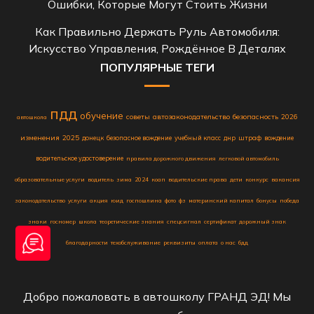
Ошибки, Которые Могут Стоить Жизни
Как Правильно Держать Руль Автомобиля:
Искусство Управления, Рождённое В Деталях
ПОПУЛЯРНЫЕ ТЕГИ
пдд
обучение
советы
автозаконодательство
безопасность
2026
автошкола
изменения
2025
донецк
безопасное вождение
учебный класс
днр
штраф
вождение
водительское удостоверение
правила дорожного движения
легковой автомобиль
образовательные услуги
водитель
зима
2024
коап
водительские права
дети
конкурс
вакансия
законодательство
услуги
акция
юид
госпошлина
фото
фз
материнский капитал
бонусы
победа
знаки
госномер
школа
теоретические знания
спецсигнал
сертификат
дорожный знак
благодарности
техобслуживание
реквизиты
оплата
о нас
бдд
Добро пожаловать в автошколу ГРАНД ЭД! Мы