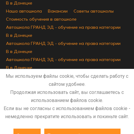
B в Донецке
Наша автошкола
Вакансии
Советы автошколы
Стоимость обучения в автошколе
Автошкола ГРАНД ЭД - обучение на права категории
B в Донецке
Автошкола ГРАНД ЭД - обучение на права категории
B в Донецке
Автошкола ГРАНД ЭД - обучение на права категории
B в Донецке
Автошкола ГРАНД ЭД - обучение на права категории
Мы используем файлы cookie, чтобы сделать работу с
B в Донецке
сайтом удобнее.
Сведения об образовательной организации
Продолжая использовать сайт, вы соглашаетесь с
использованием файлов cookie.
Если вы не согласны с использованием файлов cookie -
немедленно прекратите использовать и покиньте сайт.
Разработка и сопровождение сайта - bleaksoft.ru