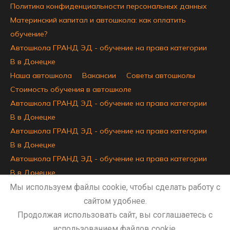
Политика конфиденциальности персональных данных
Материнский капитал и автошкола: как оплатить
обучение?
Автошкола ГРАНД ЭД - обучение на права категории
B в Донецке
Наша автошкола
Вакансии
Советы автошколы
Стоимость обучения в автошколе
Автошкола ГРАНД ЭД - обучение на права категории
B в Донецке
Автошкола ГРАНД ЭД - обучение на права категории
B в Донецке
Автошкола ГРАНД ЭД - обучение на права категории
B в Донецке
Автошкола ГРАНД ЭД - обучение на права категории
Мы используем файлы cookie, чтобы сделать работу с
B в Донецке
сайтом удобнее.
Сведения об образовательной организации
Продолжая использовать сайт, вы соглашаетесь с
использованием файлов cookie.