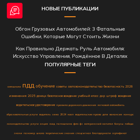
НОВЫЕ ПУБЛИКАЦИИ
Обгон Грузовых Автомобилей: 3 Фатальные
Ошибки, Которые Могут Стоить Жизни
Как Правильно Держать Руль Автомобиля:
Искусство Управления, Рождённое В Деталях
ПОПУЛЯРНЫЕ ТЕГИ
пдд
обучение
советы
автозаконодательство
безопасность
2026
автошкола
изменения
2025
донецк
безопасное вождение
учебный класс
днр
штраф
вождение
водительское удостоверение
правила дорожного движения
легковой автомобиль
образовательные услуги
водитель
зима
2024
коап
водительские права
дети
вакансия
конкурс
законодательство
услуги
акция
юид
госпошлина
фото
фз
материнский капитал
бонусы
победа
знаки
госномер
школа
теоретические знания
спецсигнал
благодарности
сертификат