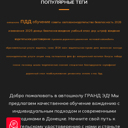
ПОПУЛЯРНЫЕ ТЕГИ
пдд
обучение
советы
автозаконодательство
безопасность
2026
автошкола
изменения
2025
донецк
безопасное вождение
учебный класс
днр
штраф
вождение
водительское удостоверение
правила дорожного движения
легковой автомобиль
образовательные услуги
водитель
зима
2024
коап
водительские права
дети
вакансия
конкурс
законодательство
услуги
акция
юид
госпошлина
фото
фз
материнский капитал
бонусы
победа
знаки
госномер
школа
теоретические знания
спецсигнал
благодарности
сертификат
дорожный знак
техобслуживание
реквизиты
оплата
о нас
бдд
Добро пожаловать в автошколу ГРАНД ЭД! Мы
предлагаем качественное обучение вождению с
индивидуальным подходом и современными
методиками в Донецке. Начните свой путь к
водительскому удостоверению с нами и станьте