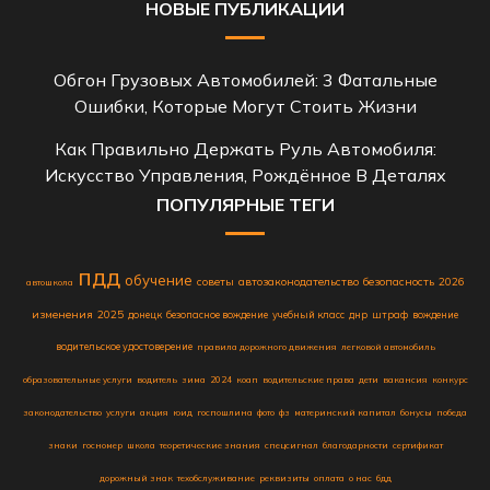
НОВЫЕ ПУБЛИКАЦИИ
Обгон Грузовых Автомобилей: 3 Фатальные
Ошибки, Которые Могут Стоить Жизни
Как Правильно Держать Руль Автомобиля:
Искусство Управления, Рождённое В Деталях
ПОПУЛЯРНЫЕ ТЕГИ
пдд
обучение
советы
автозаконодательство
безопасность
2026
автошкола
изменения
2025
донецк
безопасное вождение
учебный класс
днр
штраф
вождение
водительское удостоверение
правила дорожного движения
легковой автомобиль
образовательные услуги
водитель
зима
2024
коап
водительские права
дети
вакансия
конкурс
законодательство
услуги
акция
юид
госпошлина
фото
фз
материнский капитал
бонусы
победа
знаки
госномер
школа
теоретические знания
спецсигнал
благодарности
сертификат
дорожный знак
техобслуживание
реквизиты
оплата
о нас
бдд