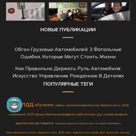
НОВЫЕ ПУБЛИКАЦИИ
Обгон Грузовых Автомобилей: 3 Фатальные
Ошибки, Которые Могут Стоить Жизни
Как Правильно Держать Руль Автомобиля:
Искусство Управления, Рождённое В Деталях
ПОПУЛЯРНЫЕ ТЕГИ
пдд
обучение
советы
автозаконодательство
безопасность
2026
автошкола
изменения
2025
донецк
безопасное вождение
учебный класс
днр
штраф
вождение
водительское удостоверение
правила дорожного движения
легковой автомобиль
образовательные услуги
водитель
зима
2024
коап
водительские права
дети
вакансия
конкурс