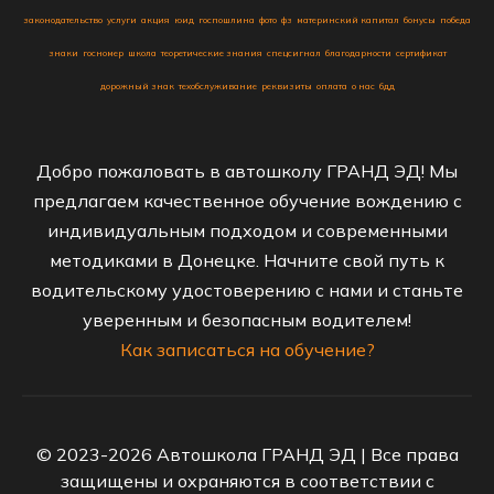
законодательство
услуги
акция
юид
госпошлина
фото
фз
материнский капитал
бонусы
победа
знаки
госномер
школа
теоретические знания
спецсигнал
благодарности
сертификат
дорожный знак
техобслуживание
реквизиты
оплата
о нас
бдд
Добро пожаловать в автошколу ГРАНД ЭД! Мы
предлагаем качественное обучение вождению с
индивидуальным подходом и современными
методиками в Донецке. Начните свой путь к
водительскому удостоверению с нами и станьте
уверенным и безопасным водителем!
Как записаться на обучение?
© 2023-2026 Автошкола ГРАНД ЭД | Все права
защищены и охраняются в соответствии с